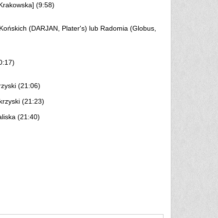
 Krakowska] (9:58)
 Końskich (DARJAN, Plater's) lub Radomia (Globus,
0:17)
zyski (21:06)
rzyski (21:23)
liska (21:40)