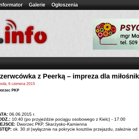
Informator
Galerie
Ogłoszenia
zerwcówka z Peerką – impreza dla miłośnik
bota, 6 czerwca 2015
orzec PKP
ATA:
06.06.2015 r.
ODZ.:
10:40 (po przyjeździe pociągu osobowego z Kielc) - 17:00
IEJSCE:
Dworzec PKP, Skarżysko-Kamienna
STĘP:
ok. 30 zł (wyłącznie na pokrycie kosztów przejazdu, zależnie od 