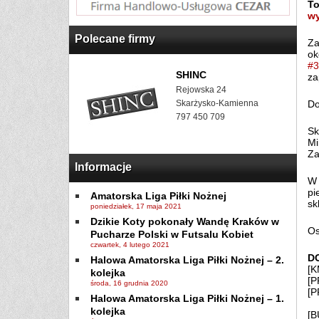
To
wy
Polecane firmy
Za
ok
#3
SHINC
za
Rejowska 24
Skarżysko-Kamienna
Do
797 450 709
Sk
Mi
Za
Informacje
W 
pi
Amatorska Liga Piłki Nożnej
sk
poniedziałek, 17 maja 2021
Dzikie Koty pokonały Wandę Kraków w
Os
Pucharze Polski w Futsalu Kobiet
czwartek, 4 lutego 2021
D
Halowa Amatorska Liga Piłki Nożnej – 2.
[K
kolejka
[P
środa, 16 grudnia 2020
[P
Halowa Amatorska Liga Piłki Nożnej – 1.
kolejka
[B