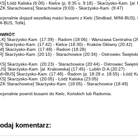
KS] Łódź Kaliska (6:00) - Kielce (p. 8:35 o. 9:18) - Skarżysko-Kam. [al.
ZK Starachowice] Starachowice (9:03) - Skarżysko-Kam. (9:47)
cjonalnie dojazd wszelkiej maści busami z Kielc (Sindbad, MINI-BUS),
I-BUS, Tofik).
OWRÓT:
LK] Skarżysko-Kam. (17:39) - Radom (18:06) - Warszawa Centralna (2
R] Skarżysko-Kam. (17:42) - Kielce (18:30) - Kraków Główny (20:42)
M] Skarżysko-Kam. (17:48) - Radom (18:28)
R] Skarżysko-Kam. (20:15) - Starachowice (20:34) - Ostrowiec Świętokr
KS] Skarżysko-Kam. (20:23) - Starachowice (20:44) - Ostrowiec Świętok
US] Skarżysko-Kam. [al. Krakowska] (17:45) - Lublin D.A.(20:27)
M+BUS] Skarżysko-Kam. (17:48) - Radom (p. 18:28 o. 18:55) - Łódź Ka
KS] Skarżysko-Kam. (20:05) - Łódź Kaliska (23:05)
ZK Starachowice] Skarżysko-Kam. (18:05) - Starachowice (18:49)
cjonalnie powrót busami do Kielc, Końskich lub Radomia.
odaj komentarz: