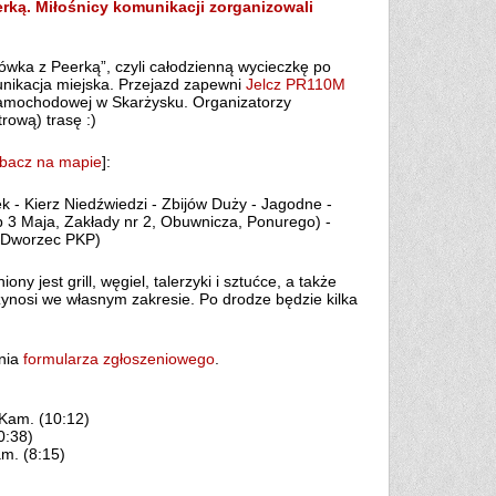
rką. Miłośnicy komunikacji zorganizowali
ówka z Peerką”, czyli całodzienną wycieczkę po
unikacja miejska. Przejazd zapewni
Jelcz PR110M
Samochodowej w Skarżysku. Organizatorzy
rową) trasę :)
bacz na mapie
]:
 - Kierz Niedźwiedzi - Zbijów Duży - Jagodne -
 3 Maja, Zakłady nr 2, Obuwnicza, Ponurego) -
, Dworzec PKP)
ny jest grill, węgiel, talerzyki i sztućce, a także
zynosi we własnym zakresie. Po drodze będzie kilka
enia
formularza zgłoszeniowego
.
-Kam. (10:12)
0:38)
am. (8:15)