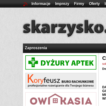
Informacje
Imprezy
Firmy
Oferty
Zaproszenia
C
so
Dw
D
G
M
W