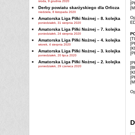
środa, 9 grudnia 2020
[P
Derby powiatu skarżyskiego dla Orlicza
[M
niedziela, 8 listopada 2020
Op
Amatorska Liga Piłki Nożnej – 8. kolejka
ED
poniedziałek, 31 sierpnia 2020
Amatorska Liga Piłki Nożnej – 7. kolejka
P
poniedziałek, 24 sierpnia 2020
[T
Amatorska Liga Piłki Nożnej – 4. kolejka
[P
wtorek, 4 sierpnia 2020
[K
Amatorska Liga Piłki Nożnej – 3. kolejka
[P
poniedziałek, 20 lipca 2020
Amatorska Liga Piłki Nożnej – 2. kolejka
[P
poniedziałek, 29 czerwca 2020
[B
[K
[P
[M
Op
D