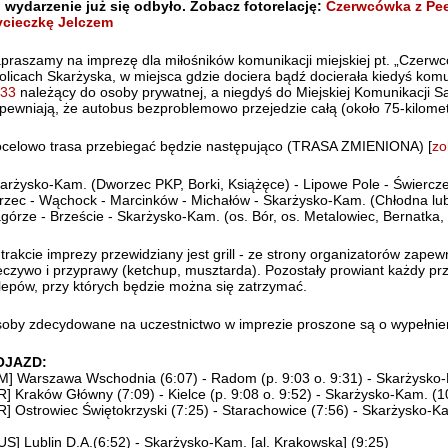
 wydarzenie już się odbyło. Zobacz fotorelację:
Czerwcówka z Pee
cieczkę Jelczem
praszamy na imprezę dla miłośników komunikacji miejskiej pt. „Czerwc
olicach Skarżyska, w miejsca gdzie dociera bądź docierała kiedyś kom
33
należący do osoby prywatnej, a niegdyś do Miejskiej Komunikacji 
pewniają, że autobus bezproblemowo przejedzie całą (około 75-kilomet
celowo trasa przebiegać będzie następująco (TRASA ZMIENIONA) [
zo
arżysko-Kam. (Dworzec PKP, Borki, Książęce) - Lipowe Pole - Świerczek
rzec - Wąchock - Marcinków - Michałów - Skarżysko-Kam. (Chłodna lub
górze - Brzeście - Skarżysko-Kam. (os. Bór, os. Metalowiec, Bernatka
trakcie imprezy przewidziany jest grill - ze strony organizatorów zapewnio
eczywo i przyprawy (ketchup, musztarda). Pozostały prowiant każdy pr
lepów, przy których będzie można się zatrzymać.
oby zdecydowane na uczestnictwo w imprezie proszone są o wypełni
OJAZD:
M] Warszawa Wschodnia (6:07) - Radom (p. 9:03 o. 9:31) - Skarżysko
R] Kraków Główny (7:09) - Kielce (p. 9:08 o. 9:52) - Skarżysko-Kam. (1
R] Ostrowiec Świętokrzyski (7:25) - Starachowice (7:56) - Skarżysko-K
US] Lublin D.A.(6:52) - Skarżysko-Kam. [al. Krakowska] (9:25)