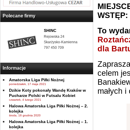
MIEJSCE
WSTĘP:
Polecane firmy
To wydar
SHINC
Rejowska 24
Roztańcz
Skarżysko-Kamienna
dla Bart
797 450 709
Zaprasza
Informacje
celem je
Amatorska Liga Piłki Nożnej
Banakiew
poniedziałek, 17 maja 2021
małych i
Dzikie Koty pokonały Wandę Kraków w
Pucharze Polski w Futsalu Kobiet
czwartek, 4 lutego 2021
Halowa Amatorska Liga Piłki Nożnej – 2.
kolejka
środa, 16 grudnia 2020
Halowa Amatorska Liga Piłki Nożnej – 1.
kolejka