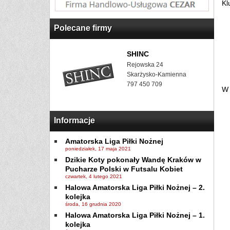
Kl
Polecane firmy
SHINC
Rejowska 24
Skarżysko-Kamienna
797 450 709
W 
Informacje
Amatorska Liga Piłki Nożnej
poniedziałek, 17 maja 2021
Dzikie Koty pokonały Wandę Kraków w
Pucharze Polski w Futsalu Kobiet
czwartek, 4 lutego 2021
Halowa Amatorska Liga Piłki Nożnej – 2.
kolejka
środa, 16 grudnia 2020
Halowa Amatorska Liga Piłki Nożnej – 1.
kolejka