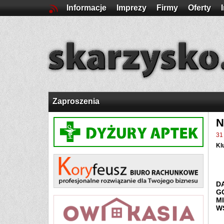
Informacje
Imprezy
Firmy
Oferty
Zaproszenia
N
31
Kl
D
G
M
W