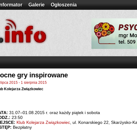
Informator
Galerie
Ogłoszenia
ocne gry inspirowane
 lipca 2015
-
1 sierpnia 2015
ub Kolejarza Związkowiec
ATA:
31.07–01.08.2015 r. oraz każdy piątek i sobota
ODZ.:
23:50
IEJSCE:
Klub Kolejarza Związkowiec
, ul. Konarskiego 22, Skarżysko-
STĘP:
Bezpłatny