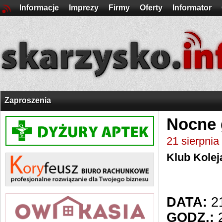
Informacje
Imprezy
Firmy
Oferty
Informator
Zaproszenia
Nocne 
21 sierpnia
Klub Kolej
DATA:
21
GODZ.:
2