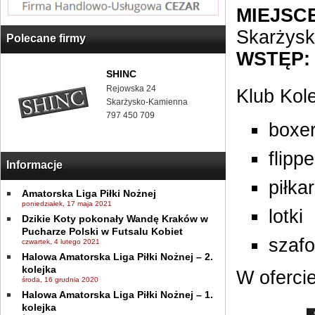
MIEJSCE
Skarżys
Polecane firmy
WSTĘP:
SHINC
Rejowska 24
Klub Kol
Skarżysko-Kamienna
797 450 709
boxe
flippe
Informacje
piłka
Amatorska Liga Piłki Nożnej
poniedziałek, 17 maja 2021
lotki
Dzikie Koty pokonały Wandę Kraków w
Pucharze Polski w Futsalu Kobiet
szaf
czwartek, 4 lutego 2021
Halowa Amatorska Liga Piłki Nożnej – 2.
kolejka
W ofercie
środa, 16 grudnia 2020
Halowa Amatorska Liga Piłki Nożnej – 1.
kolejka