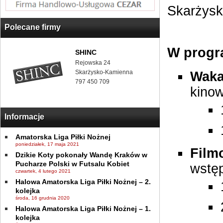
Skarżys
Polecane firmy
W progr
SHINC
Rejowska 24
Skarżysko-Kamienna
Waka
797 450 709
kinow
Informacje
Amatorska Liga Piłki Nożnej
poniedziałek, 17 maja 2021
Film
Dzikie Koty pokonały Wandę Kraków w
Pucharze Polski w Futsalu Kobiet
wstę
czwartek, 4 lutego 2021
Halowa Amatorska Liga Piłki Nożnej – 2.
kolejka
środa, 16 grudnia 2020
Halowa Amatorska Liga Piłki Nożnej – 1.
kolejka