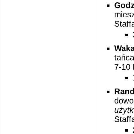
Godz
miesz
Staff
Waka
tańca
7-10 
Ran
dowol
użytk
Staff