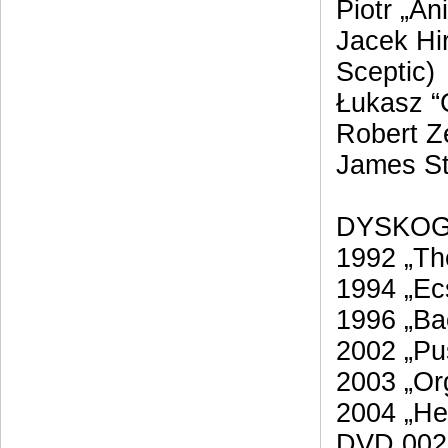
Piotr „An
Jacek Hi
Sceptic)
Łukasz “
Robert Ze
James St
DYSKOG
1992 „Th
1994 „Ec
1996 „Ba
2002 „Pu
2003 „Or
2004 „He
DVD 002