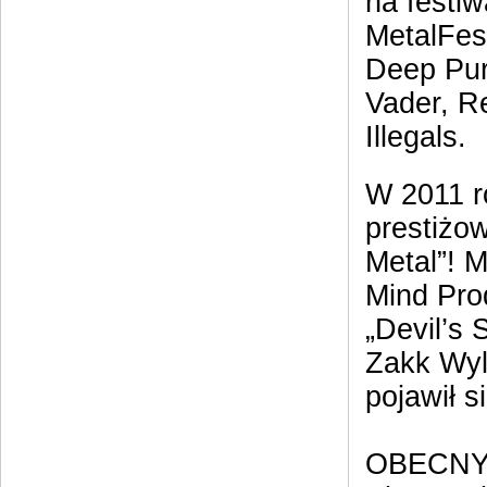
na festi
MetalFes
Deep Pur
Vader, R
Illegals.
W 2011 r
prestiżo
Metal”! 
Mind Pro
„Devil’s
Zakk Wyl
pojawił s
OBECNY