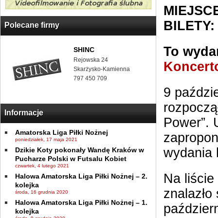
MIEJSCE
BILETY:
Polecane firmy
To wydar
SHINC
Rejowska 24
Koncert
Skarżysko-Kamienna
797 450 709
9 paździe
rozpoczą
Informacje
Power”. 
Amatorska Liga Piłki Nożnej
zapropon
poniedziałek, 17 maja 2021
wydania k
Dzikie Koty pokonały Wandę Kraków w
Pucharze Polski w Futsalu Kobiet
czwartek, 4 lutego 2021
Na liście
Halowa Amatorska Liga Piłki Nożnej – 2.
kolejka
znalazło
środa, 16 grudnia 2020
Halowa Amatorska Liga Piłki Nożnej – 1.
październ
kolejka