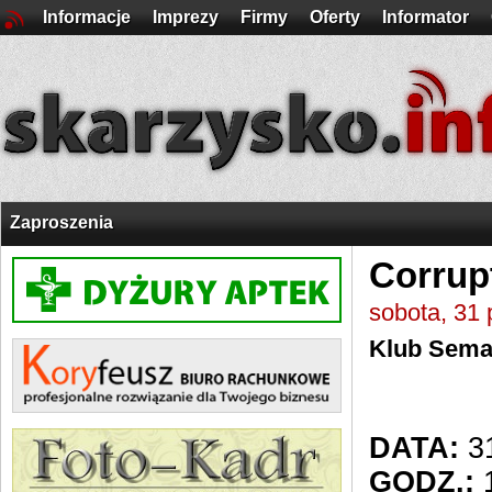
Informacje
Imprezy
Firmy
Oferty
Informator
Zaproszenia
Corrup
sobota, 31 
Klub Sema
DATA:
31
GODZ.:
1