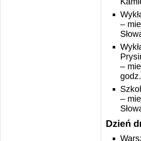
Kamie
Wykł
– mie
Słowa
Wykł
Prysi
– mie
godz.
Szko
– mie
Słowa
Dzień dr
Wars