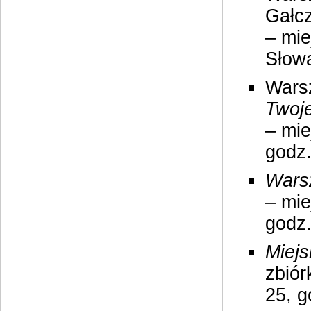
Gałc
– mie
Słowa
Wars
Twoje
– mie
godz.
Warsz
– mie
godz.
Miej
zbiór
25, g