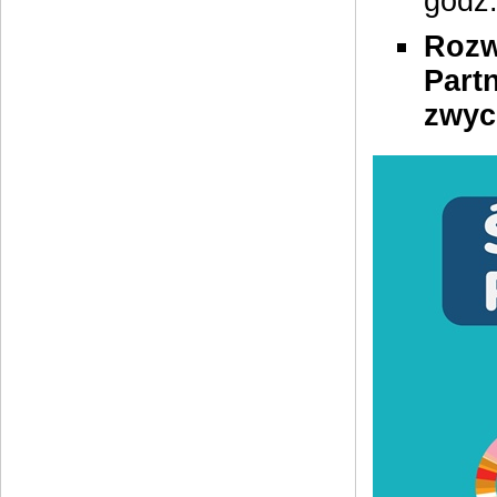
godz.
Rozw
Part
zwyc