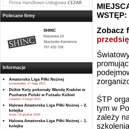
MIEJSC
WSTĘP:
Polecane firmy
Zobacz f
SHINC
Rejowska 24
przedsi
Skarżysko-Kamienna
797 450 709
Światowy
promując
Informacje
podejmow
Amatorska Liga Piłki Nożnej
zorganiz
poniedziałek, 17 maja 2021
Dzikie Koty pokonały Wandę Kraków w
Pucharze Polski w Futsalu Kobiet
ŚTP orga
czwartek, 4 lutego 2021
Halowa Amatorska Liga Piłki Nożnej – 2.
tym w Pol
kolejka
środa, 16 grudnia 2020
zależy na
Halowa Amatorska Liga Piłki Nożnej – 1.
szkoleni
kolejka