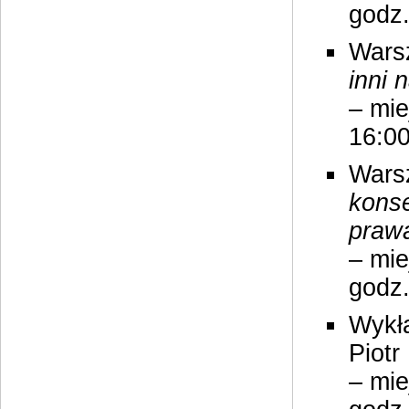
godz.
Wars
inni 
– mie
16:0
Wars
kons
praw
– mie
godz.
Wykł
Piotr
– mie