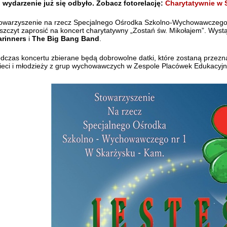
 wydarzenie już się odbyło. Zobacz fotorelację:
Charytatywnie w 
owarzyszenie na rzecz Specjalnego Ośrodka Szkolno-Wychowawczego
szczyt zaprosić na koncert charytatywny „Zostań św. Mikołajem”. Wyst
rinners
i
The Big Bang Band
.
dczas koncertu zbierane będą dobrowolne datki, które zostaną przez
ieci i młodzieży z grup wychowawczych w Zespole Placówek Edukacy