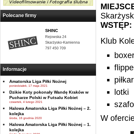
MIEJSCE
Skarżys
Polecane firmy
WSTĘP:
SHINC
Rejowska 24
Klub Kol
Skarżysko-Kamienna
797 450 709
boxe
flippe
Informacje
piłka
Amatorska Liga Piłki Nożnej
poniedziałek, 17 maja 2021
lotki
Dzikie Koty pokonały Wandę Kraków w
Pucharze Polski w Futsalu Kobiet
szaf
czwartek, 4 lutego 2021
Halowa Amatorska Liga Piłki Nożnej – 2.
kolejka
W ofercie
środa, 16 grudnia 2020
Halowa Amatorska Liga Piłki Nożnej – 1.
kolejka