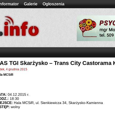
Informator
Galerie
Ogłoszenia
AS TGI Skarżysko – Trans City Castorama Kie
ątek, 4 grudnia 2015
la MCSiR
ATA:
04.12.2015 r.
ODZ.:
18:30
IEJSCE:
Hala MCSiR, ul. Sienkiewicza 34, Skarżysko-Kamienna
STĘP:
wolny