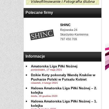
Polecane firmy
SHINC
Rejowska 24
Skarżysko-Kamienna
797 450 709
Informacje
Amatorska Liga Piłki Nożnej
poniedziałek, 17 maja 2021
Dzikie Koty pokonały Wandę Kraków w
Pucharze Polski w Futsalu Kobiet
czwartek, 4 lutego 2021
Halowa Amatorska Liga Piłki Nożnej – 2.
kolejka
środa, 16 grudnia 2020
Halowa Amatorska Liga Piłki Nożnej – 1.
kolejka