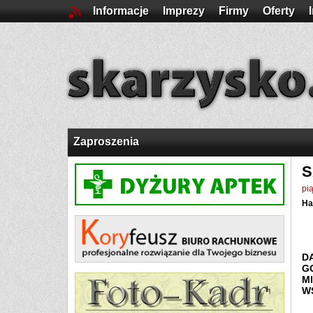
Informacje
Imprezy
Firmy
Oferty
Zaproszenia
S
pi
Ha
D
G
M
W