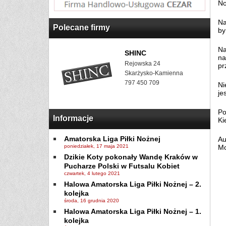
No
Na
Polecane firmy
by
Na
SHINC
na
Rejowska 24
pr
Skarżysko-Kamienna
797 450 709
Ni
je
Po
Informacje
Ki
Amatorska Liga Piłki Nożnej
Au
poniedziałek, 17 maja 2021
Mo
Dzikie Koty pokonały Wandę Kraków w
Pucharze Polski w Futsalu Kobiet
czwartek, 4 lutego 2021
Halowa Amatorska Liga Piłki Nożnej – 2.
kolejka
środa, 16 grudnia 2020
Halowa Amatorska Liga Piłki Nożnej – 1.
kolejka