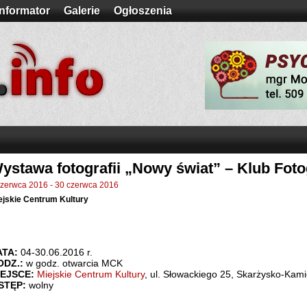
Informator
Galerie
Ogłoszenia
ystawa fotografii „Nowy świat” – Klub Fot
czerwca 2016
-
30 czerwca 2016
ejskie Centrum Kultury
ATA:
04-30.06.2016 r.
ODZ.:
w godz. otwarcia MCK
IEJSCE:
Miejskie Centrum Kultury
, ul. Słowackiego 25, Skarżysko-Kam
STĘP:
wolny