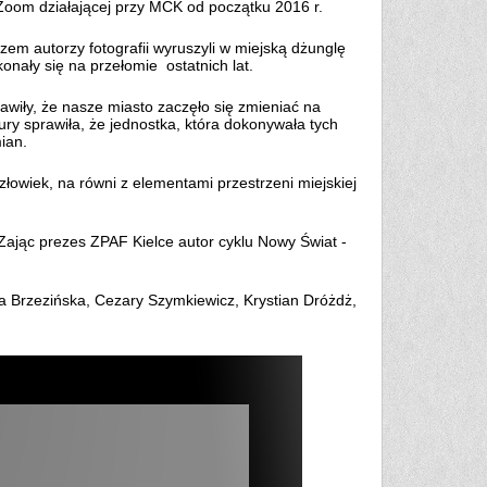
j Zoom działającej przy MCK od początku 2016 r.
m autorzy fotografii wyruszyli w miejską dżunglę
onały się na przełomie ostatnich lat.
awiły, że nasze miasto zaczęło się zmieniać na
tury sprawiła, że jednostka, która dokonywała tych
ian.
łowiek, na równi z elementami przestrzeni miejskiej
 Zając prezes ZPAF Kielce autor cyklu Nowy Świat -
na Brzezińska, Cezary Szymkiewicz, Krystian Dróżdż,