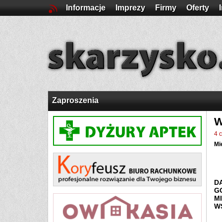
Informacje
Imprezy
Firmy
Oferty
Zaproszenia
W
4 
Mi
D
G
M
W