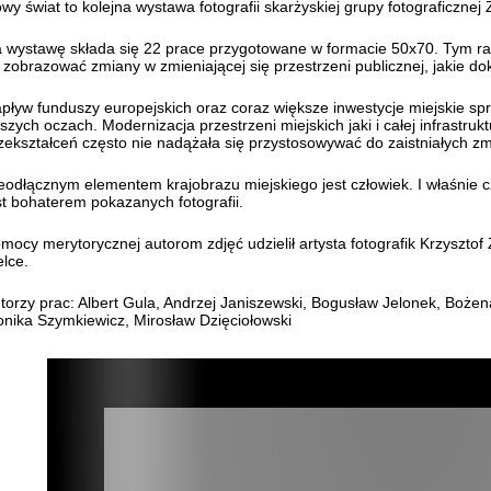
wy świat to kolejna wystawa fotografii skarżyskiej grupy fotograficzne
 wystawę składa się 22 prace przygotowane w formacie 50x70. Tym raze
 zobrazować zmiany w zmieniającej się przestrzeni publicznej, jakie dok
pływ funduszy europejskich oraz coraz większe inwestycje miejskie spr
szych oczach. Modernizacja przestrzeni miejskich jaki i całej infrastruk
zekształceń często nie nadążała się przystosowywać do zaistniałych zm
eodłącznym elementem krajobrazu miejskiego jest człowiek. I właśnie cz
st bohaterem pokazanych fotografii.
mocy merytorycznej autorom zdjęć udzielił artysta fotografik Krzysztof
elce.
torzy prac: Albert Gula, Andrzej Janiszewski, Bogusław Jelonek, Boże
nika Szymkiewicz, Mirosław Dzięciołowski