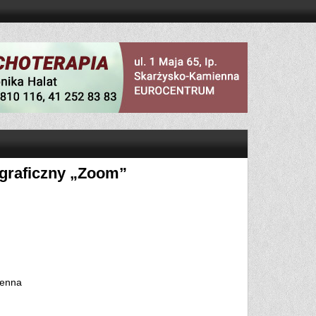
ograficzny „Zoom”
ienna