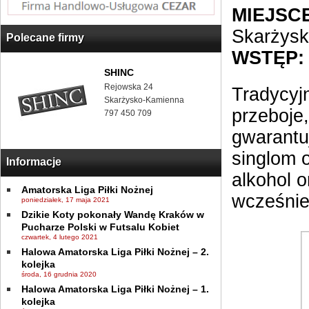
MIEJSCE
Skarżys
Polecane firmy
WSTĘP:
SHINC
Rejowska 24
Tradycyj
Skarżysko-Kamienna
przeboje
797 450 709
gwarantu
singlom 
Informacje
alkohol o
Amatorska Liga Piłki Nożnej
wcześniej
poniedziałek, 17 maja 2021
Dzikie Koty pokonały Wandę Kraków w
Pucharze Polski w Futsalu Kobiet
czwartek, 4 lutego 2021
Halowa Amatorska Liga Piłki Nożnej – 2.
kolejka
środa, 16 grudnia 2020
Halowa Amatorska Liga Piłki Nożnej – 1.
kolejka