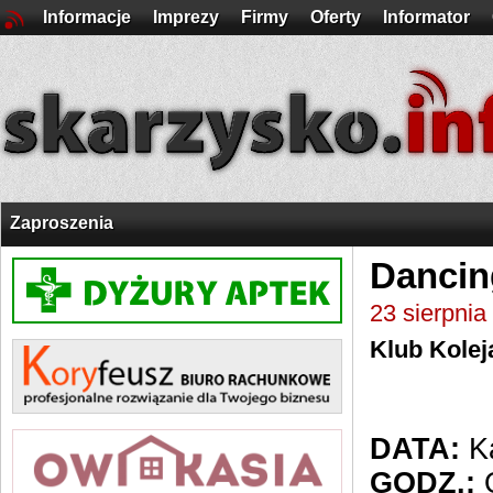
Informacje
Imprezy
Firmy
Oferty
Informator
Zaproszenia
Dancin
23 sierpnia
Klub Kolej
DATA:
Ka
GODZ.:
O