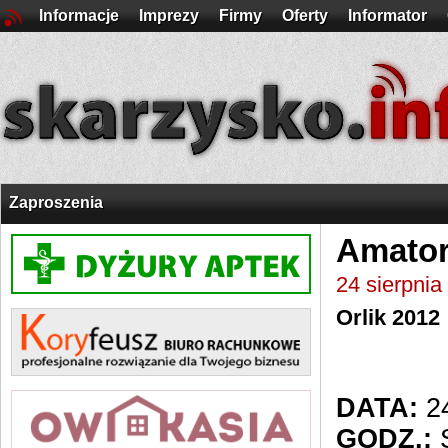
Informacje
Imprezy
Firmy
Oferty
Informator
Zaproszenia
Amators
24 sierpnia
Orlik 2012
DATA:
24
GODZ.:
S