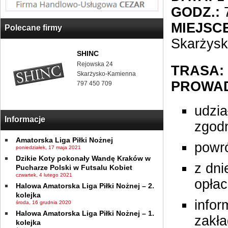
GODZ.:
7
MIEJSCE
Polecane firmy
Skarżys
SHINC
Rejowska 24
TRASA:
Skarżysko-Kamienna
PROWAD
797 450 709
udzia
Informacje
zgodn
Amatorska Liga Piłki Nożnej
powró
poniedziałek, 17 maja 2021
Dzikie Koty pokonały Wandę Kraków w
z dni
Pucharze Polski w Futsalu Kobiet
czwartek, 4 lutego 2021
opła
Halowa Amatorska Liga Piłki Nożnej – 2.
kolejka
infor
środa, 16 grudnia 2020
Halowa Amatorska Liga Piłki Nożnej – 1.
zakł
kolejka