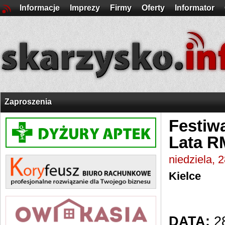
Informacje
Imprezy
Firmy
Oferty
Informator
Zaproszenia
Festiw
Lata RM
niedziela, 
Kielce
DATA:
28