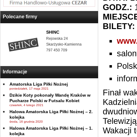
GODZ.:
1
MIEJSCE
Polecane firmy
BILETY:
SHINC
Rejowska 24
www.
Skarżysko-Kamienna
797 450 709
salon
Polsk
Informacje
infor
Amatorska Liga Piłki Nożnej
poniedziałek, 17 maja 2021
Finał wak
Dzikie Koty pokonały Wandę Kraków w
Kadzielni
Pucharze Polski w Futsalu Kobiet
czwartek, 4 lutego 2021
dwudniow
Halowa Amatorska Liga Piłki Nożnej – 2.
kolejka
Telewizj
środa, 16 grudnia 2020
Halowa Amatorska Liga Piłki Nożnej – 1.
Wakacji 
kolejka