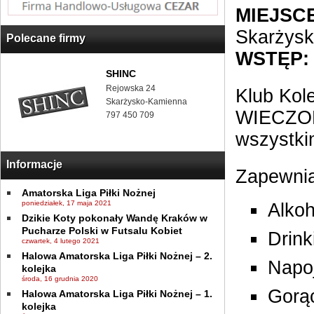
MIEJSCE
Skarżys
Polecane firmy
WSTĘP:
SHINC
Rejowska 24
Klub Ko
Skarżysko-Kamienna
WIECZOR
797 450 709
wszystkim
Informacje
Zapewni
Amatorska Liga Piłki Nożnej
poniedziałek, 17 maja 2021
Alkoh
Dzikie Koty pokonały Wandę Kraków w
Pucharze Polski w Futsalu Kobiet
Drink
czwartek, 4 lutego 2021
Halowa Amatorska Liga Piłki Nożnej – 2.
Napo
kolejka
środa, 16 grudnia 2020
Gorąc
Halowa Amatorska Liga Piłki Nożnej – 1.
kolejka