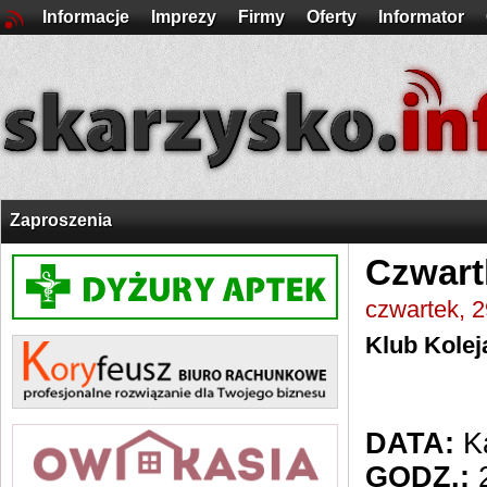
Informacje
Imprezy
Firmy
Oferty
Informator
Zaproszenia
Czwart
czwartek, 2
Klub Kolej
DATA:
Ka
GODZ.:
2