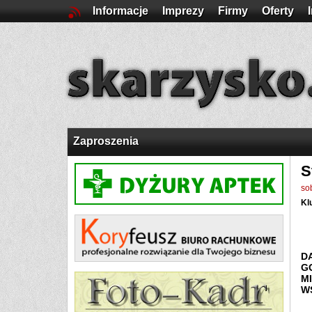
Informacje
Imprezy
Firmy
Oferty
Zaproszenia
S
so
Kl
D
G
M
W