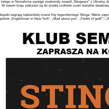
 lutego w Semaforze wystąpi znakomity zespół „Stingears" z Ukrainy, k
t. W swoim kraju zaliczani są do ścisłej czołówki cover bandów światow
łopaki zagrają najbardziej znane hity legendarnego Stinga. Warto zapro
pólnie „Englishman in New York", „Mad about you", „Fields of gold" i „