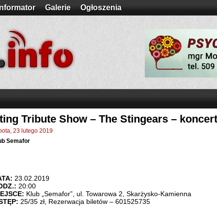
Informator
Galerie
Ogłoszenia
ting Tribute Show – The Stingears – koncer
bota, 23 lutego 2019
ub Semafor
ATA:
23.02.2019
ODZ.:
20:00
IEJSCE:
Klub „Semafor”, ul. Towarowa 2, Skarżysko-Kamienna
STĘP:
25/35 zł, Rezerwacja biletów – 601525735