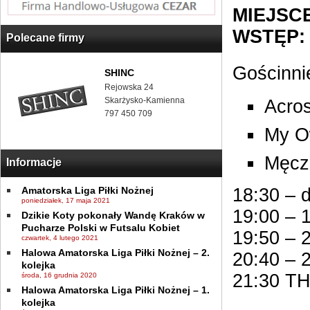
MIEJSCE
WSTĘP:
Polecane firmy
Gościnni
SHINC
Rejowska 24
Skarżysko-Kamienna
Acro
797 450 709
My O
Męcz
Informacje
Amatorska Liga Piłki Nożnej
18:30 – 
poniedziałek, 17 maja 2021
19:00 –
Dzikie Koty pokonały Wandę Kraków w
Pucharze Polski w Futsalu Kobiet
19:50 –
czwartek, 4 lutego 2021
Halowa Amatorska Liga Piłki Nożnej – 2.
20:40 –
kolejka
21:30 T
środa, 16 grudnia 2020
Halowa Amatorska Liga Piłki Nożnej – 1.
kolejka