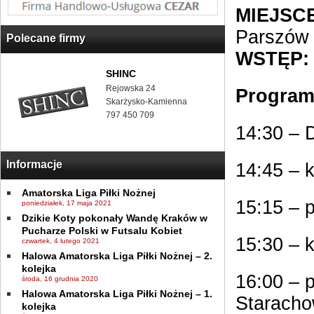
MIEJSCE
Parszów
Polecane firmy
WSTĘP:
SHINC
Rejowska 24
Program
Skarżysko-Kamienna
797 450 709
14:30 – 
Informacje
14:45 – k
Amatorska Liga Piłki Nożnej
15:15 – 
poniedziałek, 17 maja 2021
Dzikie Koty pokonały Wandę Kraków w
Pucharze Polski w Futsalu Kobiet
15:30 – 
czwartek, 4 lutego 2021
Halowa Amatorska Liga Piłki Nożnej – 2.
kolejka
16:00 – 
środa, 16 grudnia 2020
Halowa Amatorska Liga Piłki Nożnej – 1.
Staracho
kolejka