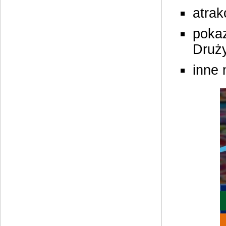
atra
pokaz
Druż
inne 