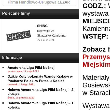
GODZ.:
W
wystawa 
Polecane firmy
MIEJSCE
SHINC
Kamienn
Rejowska 24
WSTĘP:
Skarżysko-Kamienna
797 450 709
Zobacz f
Przemys
Informacje
Miejski
Amatorska Liga Piłki Nożnej
poniedziałek, 17 maja 2021
Materiał
Dzikie Koty pokonały Wandę Kraków w
Pucharze Polski w Futsalu Kobiet
Gosiewsk
czwartek, 4 lutego 2021
Halowa Amatorska Liga Piłki Nożnej – 2.
w Starac
kolejka
środa, 16 grudnia 2020
Halowa Amatorska Liga Piłki Nożnej – 1.
Wystawa 
kolejka