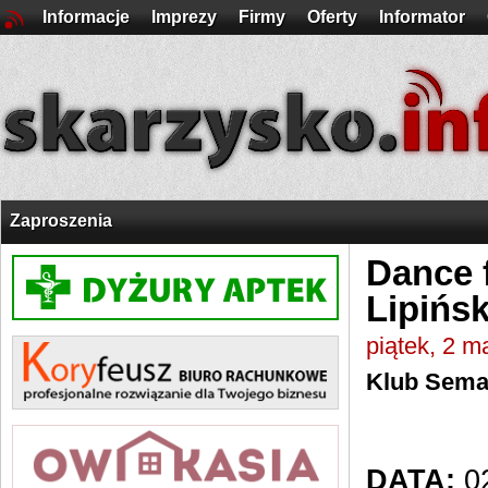
Informacje
Imprezy
Firmy
Oferty
Informator
Zaproszenia
Dance f
Lipińsk
piątek, 2 m
Klub Sema
DATA:
02