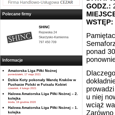
GODZ.:
2
MIEJSCE
Polecane firmy
WSTĘP:
SHINC
Rejowska 24
Pamiętac
Skarżysko-Kamienna
Semaforz
797 450 709
ponad 30
ponownie
Informacje
Amatorska Liga Piłki Nożnej
Dlaczego
poniedziałek, 17 maja 2021
dokładni
Dzikie Koty pokonały Wandę Kraków w
Pucharze Polski w Futsalu Kobiet
prowadzi
czwartek, 4 lutego 2021
Halowa Amatorska Liga Piłki Nożnej – 2.
u niej no
kolejka
środa, 16 grudnia 2020
wciąż wal
Halowa Amatorska Liga Piłki Nożnej – 1.
Zarówno O
kolejka