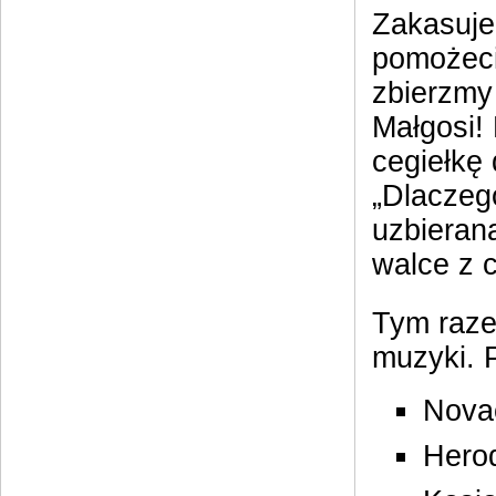
Zakasuje
pomożeci
zbierzmy
Małgosi!
cegiełkę 
„Dlaczeg
uzbieran
walce z 
Tym raze
muzyki. P
Novac
Hero