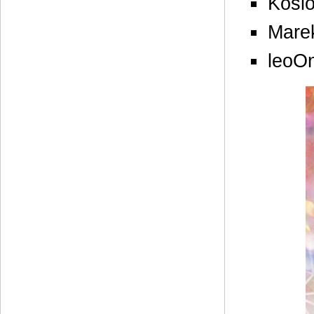
Kosio
Mare
leoO