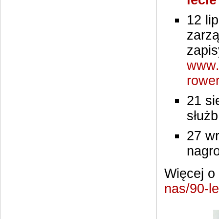
leci
12 li
zarzą
zapis
www.m
rowe
21 si
służ
27 wr
nagr
Więcej o
nas/90-l