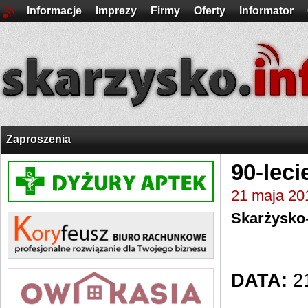
Informacje
Imprezy
Firmy
Oferty
Informator
Zaproszenia
90-lec
21 maja 20
Skarżysko
DATA:
21