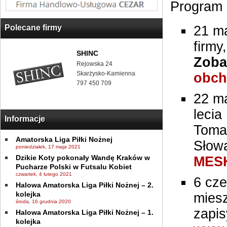
Program
Polecane firmy
21 ma
firmy
SHINC
Zoba
Rejowska 24
Skarżysko-Kamienna
obch
797 450 709
22 ma
leci
Informacje
Tomas
Amatorska Liga Piłki Nożnej
Słow
poniedziałek, 17 maja 2021
Dzikie Koty pokonały Wandę Kraków w
MESK
Pucharze Polski w Futsalu Kobiet
czwartek, 4 lutego 2021
6 cze
Halowa Amatorska Liga Piłki Nożnej – 2.
kolejka
mies
środa, 16 grudnia 2020
zapis
Halowa Amatorska Liga Piłki Nożnej – 1.
kolejka