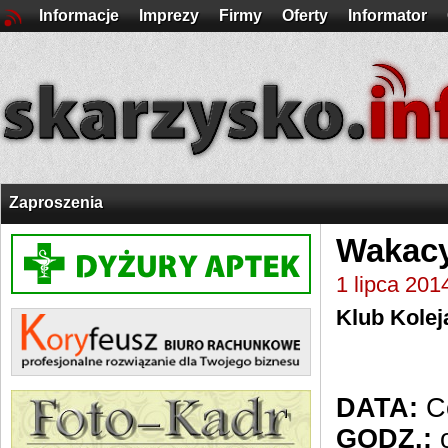
Informacje
Imprezy
Firmy
Oferty
Informator
Zaproszenia
Wakacy
1 lipca 201
Klub Kolej
DATA:
Co
GODZ.:
o