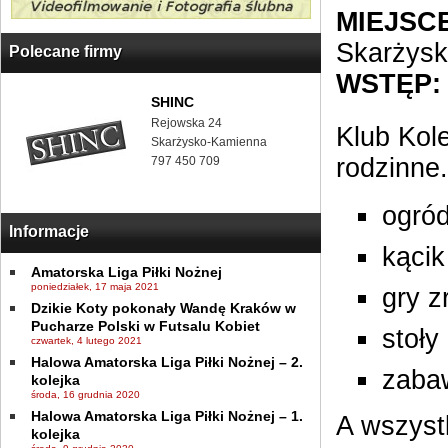
MIEJSCE
Skarżys
Polecane firmy
WSTĘP:
SHINC
Rejowska 24
Klub Kol
Skarżysko-Kamienna
rodzinne
797 450 709
ogród
Informacje
kącik
Amatorska Liga Piłki Nożnej
poniedziałek, 17 maja 2021
gry 
Dzikie Koty pokonały Wandę Kraków w
Pucharze Polski w Futsalu Kobiet
stoły
czwartek, 4 lutego 2021
Halowa Amatorska Liga Piłki Nożnej – 2.
zaba
kolejka
środa, 16 grudnia 2020
Halowa Amatorska Liga Piłki Nożnej – 1.
A wszyst
kolejka