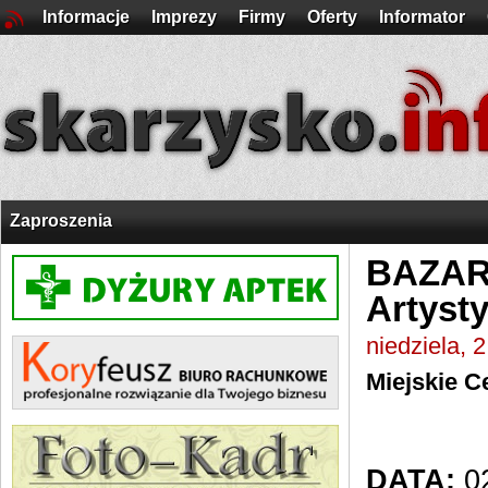
Informacje
Imprezy
Firmy
Oferty
Informator
Zaproszenia
BAZART
Artyst
niedziela, 
Miejskie C
DATA:
02