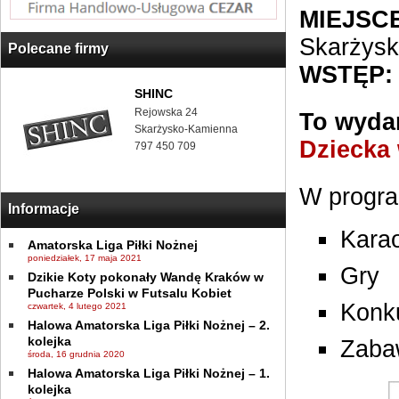
MIEJSCE
Skarżys
Polecane firmy
WSTĘP:
SHINC
Rejowska 24
To wydar
Skarżysko-Kamienna
Dziecka
797 450 709
W progra
Informacje
Kara
Amatorska Liga Piłki Nożnej
poniedziałek, 17 maja 2021
Gry
Dzikie Koty pokonały Wandę Kraków w
Pucharze Polski w Futsalu Kobiet
Konk
czwartek, 4 lutego 2021
Halowa Amatorska Liga Piłki Nożnej – 2.
kolejka
Zaba
środa, 16 grudnia 2020
Halowa Amatorska Liga Piłki Nożnej – 1.
kolejka