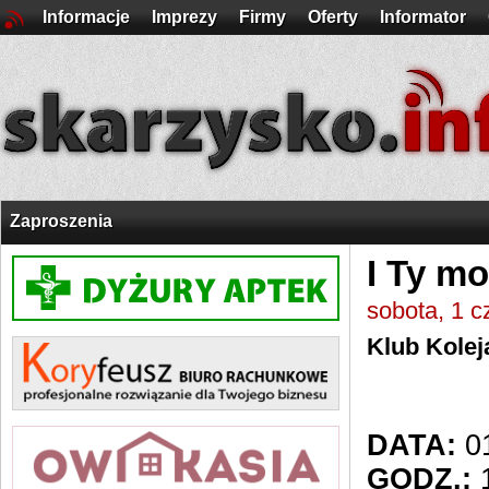
Informacje
Imprezy
Firmy
Oferty
Informator
Zaproszenia
I Ty mo
sobota, 1 
Klub Kolej
DATA:
01
GODZ.:
1