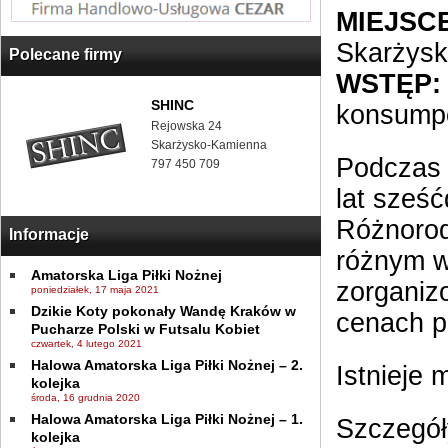
MIEJSCE
Skarżys
Polecane firmy
WSTĘP:
SHINC
konsumpc
Rejowska 24
Skarżysko-Kamienna
Podczas 
797 450 709
lat sześć
Różnorod
Informacje
różnym w
Amatorska Liga Piłki Nożnej
zorganiz
poniedziałek, 17 maja 2021
Dzikie Koty pokonały Wandę Kraków w
cenach p
Pucharze Polski w Futsalu Kobiet
czwartek, 4 lutego 2021
Halowa Amatorska Liga Piłki Nożnej – 2.
Istnieje 
kolejka
środa, 16 grudnia 2020
Halowa Amatorska Liga Piłki Nożnej – 1.
Szczegół
kolejka