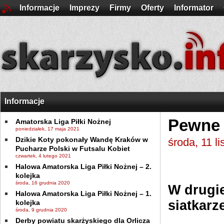
Informacje
Imprezy
Firmy
Oferty
Informator
Informacje
Pewne 
Amatorska Liga Piłki Nożnej
poniedziałek, 17 maja 2021
Dzikie Koty pokonały Wandę Kraków w
środa, 11 l
Pucharze Polski w Futsalu Kobiet
czwartek, 4 lutego 2021
Halowa Amatorska Liga Piłki Nożnej – 2.
kolejka
środa, 16 grudnia 2020
W drugie
Halowa Amatorska Liga Piłki Nożnej – 1.
siatkarz
kolejka
środa, 9 grudnia 2020
Derby powiatu skarżyskiego dla Orlicza