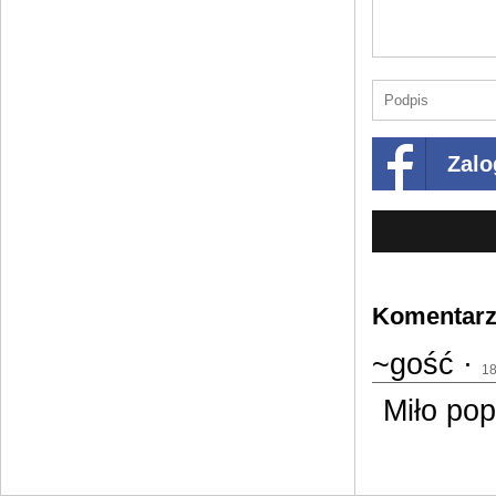
Zalo
Komentarze
~gość ·
18
Miło pop