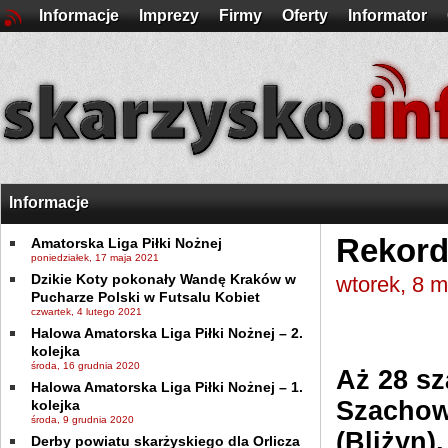
Informacje
Imprezy
Firmy
Oferty
Informator
Informacje
Rekord
Amatorska Liga Piłki Nożnej
poniedziałek, 17 maja 2021
Dzikie Koty pokonały Wandę Kraków w
wtorek, 8 
Pucharze Polski w Futsalu Kobiet
czwartek, 4 lutego 2021
Halowa Amatorska Liga Piłki Nożnej – 2.
kolejka
środa, 16 grudnia 2020
Aż 28 sz
Halowa Amatorska Liga Piłki Nożnej – 1.
Szachow
kolejka
środa, 9 grudnia 2020
(Bliżyn)
Derby powiatu skarżyskiego dla Orlicza