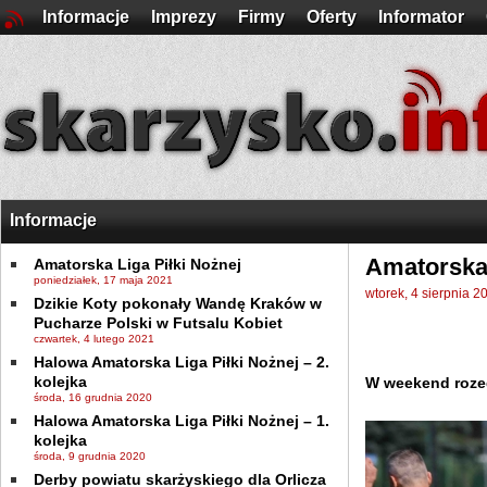
Informacje
Imprezy
Firmy
Oferty
Informator
Informacje
Amatorska 
Amatorska Liga Piłki Nożnej
poniedziałek, 17 maja 2021
wtorek, 4 sierpnia 2
Dzikie Koty pokonały Wandę Kraków w
Pucharze Polski w Futsalu Kobiet
czwartek, 4 lutego 2021
Halowa Amatorska Liga Piłki Nożnej – 2.
kolejka
W weekend rozegr
środa, 16 grudnia 2020
Halowa Amatorska Liga Piłki Nożnej – 1.
kolejka
środa, 9 grudnia 2020
Derby powiatu skarżyskiego dla Orlicza