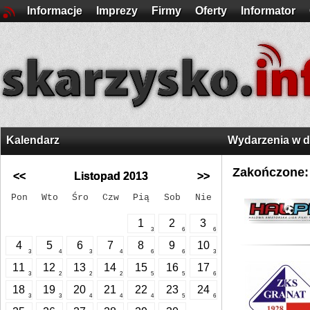
Informacje
Imprezy
Firmy
Oferty
Informator
Kalendarz
Wydarzenia w 
Zakończone:
<<
Listopad 2013
>>
Pon
Wto
Śro
Czw
Pią
Sob
Nie
1
2
3
3
6
6
4
5
6
7
8
9
10
3
4
3
4
6
6
3
11
12
13
14
15
16
17
3
2
2
2
5
5
6
18
19
20
21
22
23
24
3
3
4
4
4
5
6