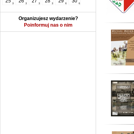
25
26
27
28
29
30
3
3
3
3
6
6
Organizujesz wydarzenie?
Poinformuj nas o nim