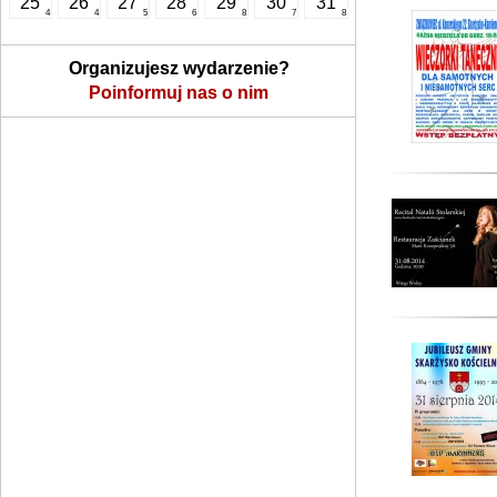
25
26
27
28
29
30
31
4
4
5
6
8
7
8
Organizujesz wydarzenie?
Poinformuj nas o nim