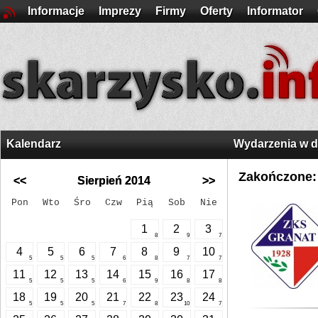
Informacje
Imprezy
Firmy
Oferty
Informator
Kalendarz
Wydarzenia w 
Zakończone:
<<
Sierpień 2014
>>
Pon
Wto
Śro
Czw
Pią
Sob
Nie
1
2
3
8
9
7
4
5
6
7
8
9
10
5
5
5
6
8
7
7
11
12
13
14
15
16
17
5
5
5
6
9
8
8
18
19
20
21
22
23
24
5
5
5
7
8
10
7