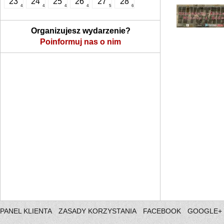
23
24
25
26
27
28
4
4
4
4
5
6
Organizujesz wydarzenie?
Poinformuj nas o nim
PANEL KLIENTA
ZASADY KORZYSTANIA
FACEBOOK
GOOGLE+