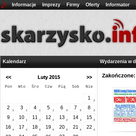
Informacje
Imprezy
Firmy
Oferty
Informator
Kalendarz
Wydarzenia w 
Zakończone:
<<
Luty 2015
>>
Pon
Wto
Śro
Czw
Pią
Sob
Nie
1
2
2
3
4
5
6
7
8
1
1
1
1
4
5
2
9
10
11
12
13
14
15
2
1
2
2
2
3
4
16
17
18
19
20
21
22
4
4
6
6
6
6
4