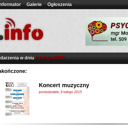
Informator
Galerie
Ogłoszenia
darzenia w dniu
9 lutego 2015
akończone:
Koncert muzyczny
poniedziałek, 9 lutego 2015