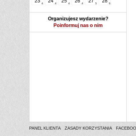
23
24
25
26
27
28
4
4
4
4
5
6
Organizujesz wydarzenie?
Poinformuj nas o nim
PANEL KLIENTA
ZASADY KORZYSTANIA
FACEBO