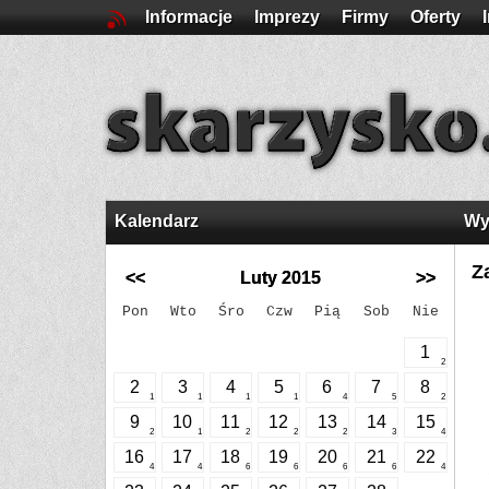
Informacje
Imprezy
Firmy
Oferty
Kalendarz
Wy
Z
<<
Luty 2015
>>
Pon
Wto
Śro
Czw
Pią
Sob
Nie
1
2
2
3
4
5
6
7
8
1
1
1
1
4
5
2
9
10
11
12
13
14
15
2
1
2
2
2
3
4
16
17
18
19
20
21
22
4
4
6
6
6
6
4