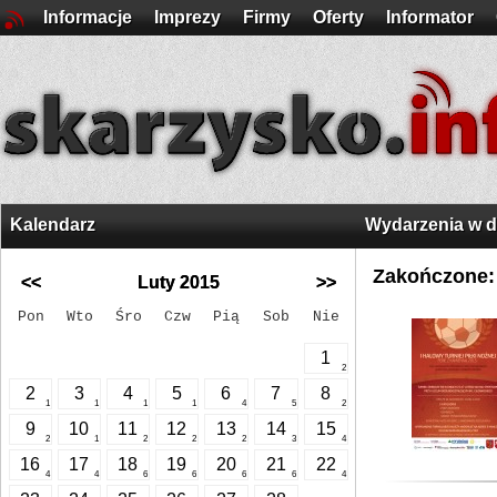
Informacje
Imprezy
Firmy
Oferty
Informator
Kalendarz
Wydarzenia w 
Zakończone:
<<
Luty 2015
>>
Pon
Wto
Śro
Czw
Pią
Sob
Nie
1
2
2
3
4
5
6
7
8
1
1
1
1
4
5
2
9
10
11
12
13
14
15
2
1
2
2
2
3
4
16
17
18
19
20
21
22
4
4
6
6
6
6
4