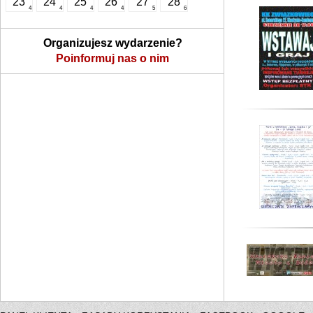
23
24
25
26
27
28
4
4
4
4
5
6
Organizujesz wydarzenie?
Poinformuj nas o nim