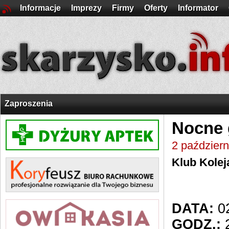
Informacje
Imprezy
Firmy
Oferty
Informator
Zaproszenia
Nocne 
2 paździer
Klub Kolej
DATA:
02
GODZ.:
2