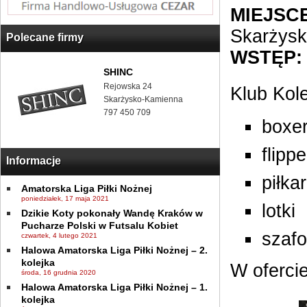
MIEJSCE
Skarżys
Polecane firmy
WSTĘP:
SHINC
Rejowska 24
Klub Kol
Skarżysko-Kamienna
797 450 709
boxe
flippe
Informacje
piłka
Amatorska Liga Piłki Nożnej
poniedziałek, 17 maja 2021
lotki
Dzikie Koty pokonały Wandę Kraków w
Pucharze Polski w Futsalu Kobiet
szaf
czwartek, 4 lutego 2021
Halowa Amatorska Liga Piłki Nożnej – 2.
kolejka
W ofercie
środa, 16 grudnia 2020
Halowa Amatorska Liga Piłki Nożnej – 1.
kolejka