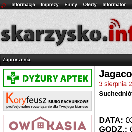
Informacje
Imprezy
Firmy
Oferty
Informator
Zaproszenia
Jagaco
3 sierpnia 
Suchedni
DATA:
03
GODZ.:
O