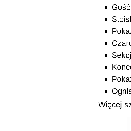
Gość 
Stois
Pokaz
Czar
Sekcj
Konce
Poka
Ogni
Więcej s