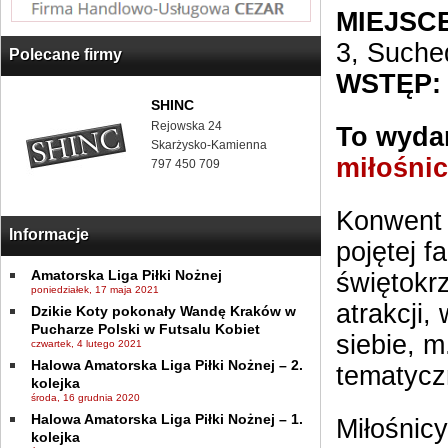
MIEJSCE
3, Suche
Polecane firmy
WSTĘP
SHINC
Rejowska 24
To wydar
Skarżysko-Kamienna
miłośnic
797 450 709
Konwent 
Informacje
pojętej 
Amatorska Liga Piłki Nożnej
świętokr
poniedziałek, 17 maja 2021
atrakcji,
Dzikie Koty pokonały Wandę Kraków w
Pucharze Polski w Futsalu Kobiet
siebie, m
czwartek, 4 lutego 2021
Halowa Amatorska Liga Piłki Nożnej – 2.
tematycz
kolejka
środa, 16 grudnia 2020
Halowa Amatorska Liga Piłki Nożnej – 1.
Miłośnicy
kolejka