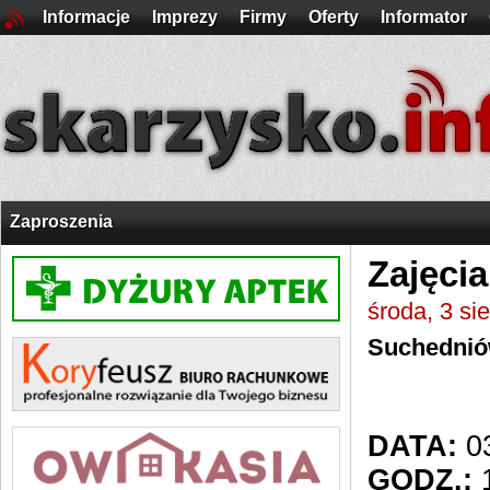
Informacje
Imprezy
Firmy
Oferty
Informator
Zaproszenia
Zajęci
środa, 3 si
Suchedni
DATA:
03
GODZ.:
1