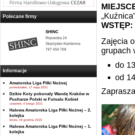
MIEJSCE
„Kuźnica
Polecane firmy
WSTĘP:
SHINC
Rejowska 24
Zajęcia 
Skarżysko-Kamienna
grupach 
797 450 709
do 13
Informacje
od 14
Amatorska Liga Piłki Nożnej
poniedziałek, 17 maja 2021
Zaprasza
Dzikie Koty pokonały Wandę Kraków w
Pucharze Polski w Futsalu Kobiet
czwartek, 4 lutego 2021
Halowa Amatorska Liga Piłki Nożnej – 2.
kolejka
środa, 16 grudnia 2020
Halowa Amatorska Liga Piłki Nożnej – 1.
kolejka