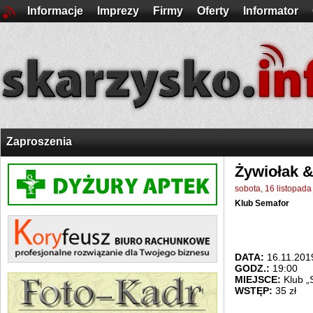
Informacje
Imprezy
Firmy
Oferty
Informator
Zaproszenia
Żywiołak &
sobota, 16 listopad
Klub Semafor
DATA:
16.11.201
GODZ.:
19:00
MIEJSCE:
Klub „
WSTĘP:
35 zł