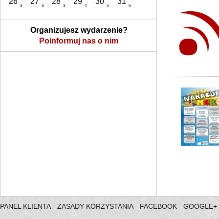
26
27
28
29
30
31
3
3
3
4
5
6
Organizujesz wydarzenie?
Poinformuj nas o nim
PANEL KLIENTA
ZASADY KORZYSTANIA
FACEBOOK
GOOGLE+