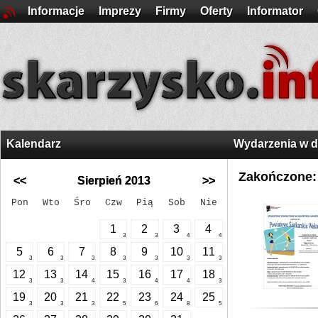
Informacje
Imprezy
Firmy
Oferty
Informator
Kalendarz
Wydarzenia w 
Zakończone:
<<
Sierpień 2013
>>
Pon
Wto
Śro
Czw
Pią
Sob
Nie
1
2
3
4
3
3
4
4
5
6
7
8
9
10
11
3
3
3
3
3
3
3
12
13
14
15
16
17
18
3
3
4
3
4
4
3
19
20
21
22
23
24
25
3
3
3
5
6
8
5