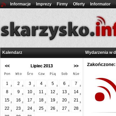
Informacje
Imprezy
Firmy
Oferty
Informator
Kalendarz
Wydarzenia w 
Zakończone:
<<
Lipiec 2013
>>
Pon
Wto
Śro
Czw
Pią
Sob
Nie
1
2
3
4
5
6
7
3
3
3
3
3
4
3
8
9
10
11
12
13
14
3
3
3
3
4
6
3
15
16
17
18
19
20
21
2
2
2
2
2
3
5
22
23
24
25
26
27
28
3
3
3
3
3
5
4