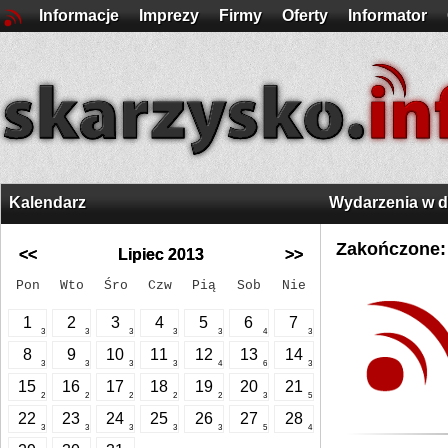
Informacje
Imprezy
Firmy
Oferty
Informator
Kalendarz
Wydarzenia w 
Zakończone:
<<
Lipiec 2013
>>
Pon
Wto
Śro
Czw
Pią
Sob
Nie
1
2
3
4
5
6
7
3
3
3
3
3
4
3
8
9
10
11
12
13
14
3
3
3
3
4
6
3
15
16
17
18
19
20
21
2
2
2
2
2
3
5
22
23
24
25
26
27
28
3
3
3
3
3
5
4