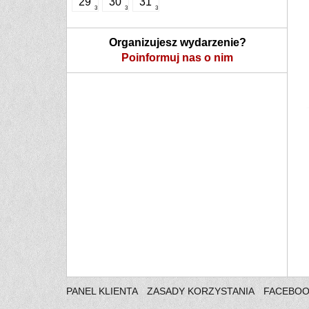
29
30
31
3
3
3
Organizujesz wydarzenie?
Poinformuj nas o nim
PANEL KLIENTA
ZASADY KORZYSTANIA
FACEBO