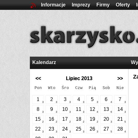
Informacje
Imprezy
Firmy
Oferty
Kalendarz
Wy
Z
<<
Lipiec 2013
>>
Pon
Wto
Śro
Czw
Pią
Sob
Nie
1
2
3
4
5
6
7
3
3
3
3
3
4
3
8
9
10
11
12
13
14
3
3
3
3
4
6
3
15
16
17
18
19
20
21
2
2
2
2
2
3
5
22
23
24
25
26
27
28
3
3
3
3
3
5
4