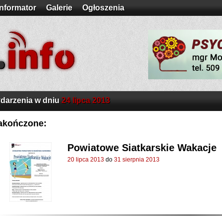
Informator
Galerie
Ogłoszenia
darzenia w dniu
24 lipca 2013
akończone:
Powiatowe Siatkarskie Wakacje
20 lipca 2013
do
31 sierpnia 2013