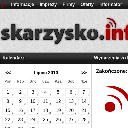
Informacje
Imprezy
Firmy
Oferty
Informator
Kalendarz
Wydarzenia w 
Zakończone:
<<
Lipiec 2013
>>
Pon
Wto
Śro
Czw
Pią
Sob
Nie
1
2
3
4
5
6
7
3
3
3
3
3
4
3
8
9
10
11
12
13
14
3
3
3
3
4
6
3
15
16
17
18
19
20
21
2
2
2
2
2
3
5
22
23
24
25
26
27
28
3
3
3
3
3
5
4