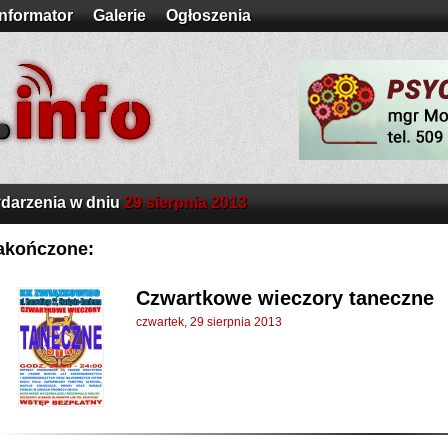
Informator
Galerie
Ogłoszenia
darzenia w dniu
29 sierpnia 2013
akończone:
Czwartkowe wieczory taneczne
czwartek, 29 sierpnia 2013