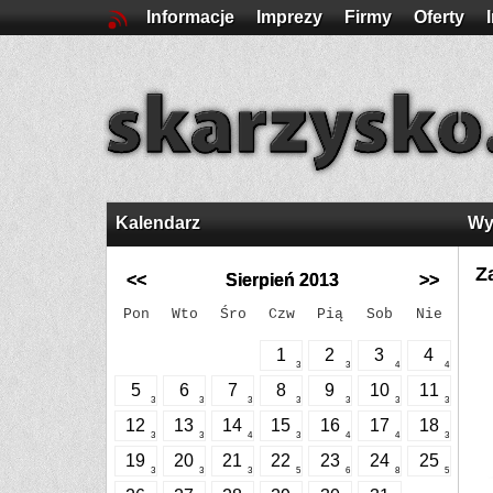
Informacje
Imprezy
Firmy
Oferty
Kalendarz
Wy
Z
<<
Sierpień 2013
>>
Pon
Wto
Śro
Czw
Pią
Sob
Nie
1
2
3
4
3
3
4
4
5
6
7
8
9
10
11
3
3
3
3
3
3
3
12
13
14
15
16
17
18
3
3
4
3
4
4
3
19
20
21
22
23
24
25
3
3
3
5
6
8
5