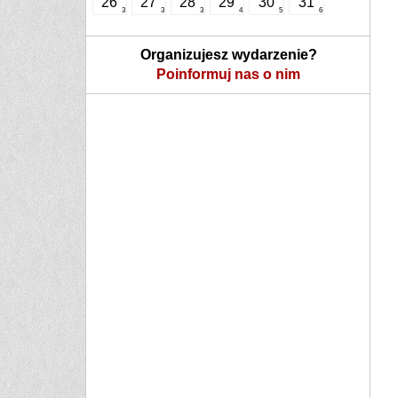
26
27
28
29
30
31
3
3
3
4
5
6
Organizujesz wydarzenie?
Poinformuj nas o nim