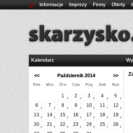
Informacje
Imprezy
Firmy
Oferty
Kalendarz
Wy
Z
<<
Październik 2014
>>
Pon
Wto
Śro
Czw
Pią
Sob
Nie
1
2
3
4
5
2
2
3
5
2
6
7
8
9
10
11
12
2
2
3
2
4
7
2
13
14
15
16
17
18
19
2
2
2
2
6
3
4
20
21
22
23
24
25
26
2
2
4
2
6
7
6