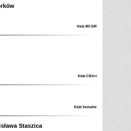
orków
Hala MCSiR
Klub CBArt
Klub Semafor
isława Staszica