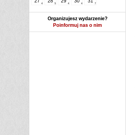
27
28
29
30
31
4
5
4
4
7
Organizujesz wydarzenie?
Poinformuj nas o nim