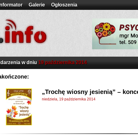
Informator
Galerie
Ogłoszenia
darzenia w dniu
19 października 2014
akończone:
„Trochę wiosny jesienią” – konc
niedziela, 19 października 2014