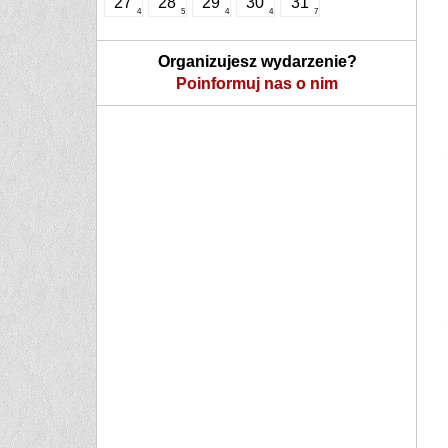
27
28
29
30
31
4
5
4
4
7
Organizujesz wydarzenie?
Poinformuj nas o nim