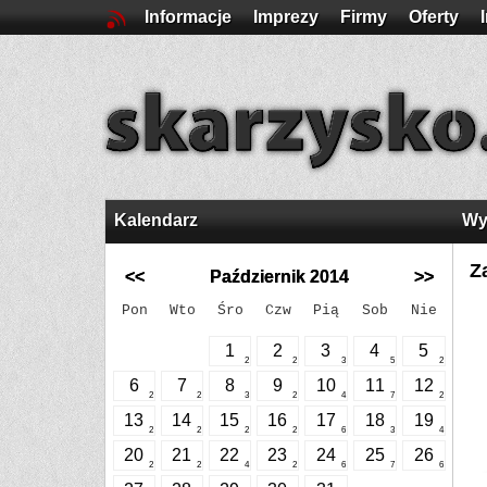
Informacje
Imprezy
Firmy
Oferty
Kalendarz
Wy
Z
<<
Październik 2014
>>
Pon
Wto
Śro
Czw
Pią
Sob
Nie
1
2
3
4
5
2
2
3
5
2
6
7
8
9
10
11
12
2
2
3
2
4
7
2
13
14
15
16
17
18
19
2
2
2
2
6
3
4
20
21
22
23
24
25
26
2
2
4
2
6
7
6