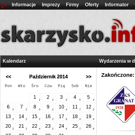
Informacje
Imprezy
Firmy
Oferty
Informator
Kalendarz
Wydarzenia w 
Zakończone:
<<
Październik 2014
>>
Pon
Wto
Śro
Czw
Pią
Sob
Nie
1
2
3
4
5
2
2
3
5
2
6
7
8
9
10
11
12
2
2
3
2
4
7
2
13
14
15
16
17
18
19
2
2
2
2
6
3
4
20
21
22
23
24
25
26
2
2
4
2
6
7
6