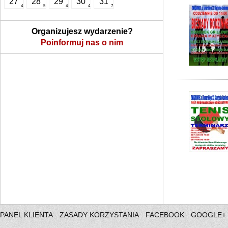
27
28
29
30
31
4
5
4
4
7
Organizujesz wydarzenie?
Poinformuj nas o nim
PANEL KLIENTA
ZASADY KORZYSTANIA
FACEBOOK
GOOGLE+