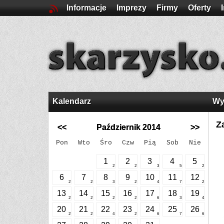
Informacje
Imprezy
Firmy
Oferty
Kalendarz
Wy
Z
<<
Październik 2014
>>
Pon
Wto
Śro
Czw
Pią
Sob
Nie
1
2
3
4
5
2
2
3
5
2
6
7
8
9
10
11
12
2
2
3
2
4
7
2
13
14
15
16
17
18
19
2
2
2
2
6
3
4
20
21
22
23
24
25
26
2
2
4
2
6
7
6