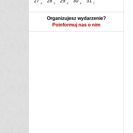
27
28
29
30
31
4
5
4
4
7
Organizujesz wydarzenie?
Poinformuj nas o nim