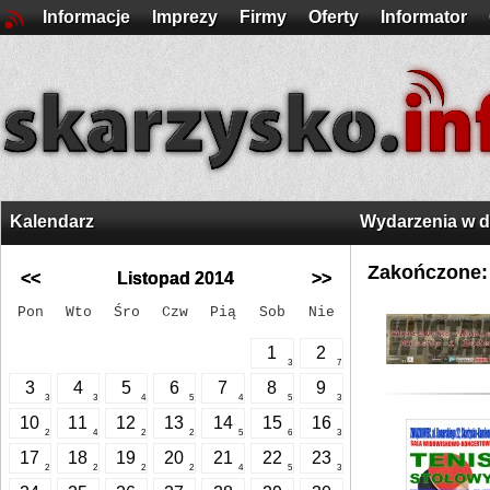
Informacje
Imprezy
Firmy
Oferty
Informator
Kalendarz
Wydarzenia w 
Zakończone:
<<
Listopad 2014
>>
Pon
Wto
Śro
Czw
Pią
Sob
Nie
1
2
3
7
3
4
5
6
7
8
9
3
3
4
5
4
5
3
10
11
12
13
14
15
16
2
4
2
2
5
6
3
17
18
19
20
21
22
23
2
2
2
2
4
5
3