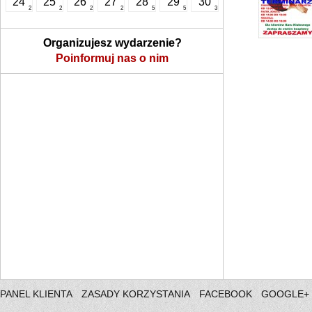
24
25
26
27
28
29
30
2
2
2
2
5
5
3
Organizujesz wydarzenie?
Poinformuj nas o nim
PANEL KLIENTA
ZASADY KORZYSTANIA
FACEBOOK
GOOGLE+