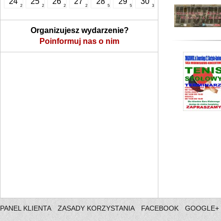
24
25
26
27
28
29
30
2
2
2
2
5
5
3
Organizujesz wydarzenie?
Poinformuj nas o nim
PANEL KLIENTA
ZASADY KORZYSTANIA
FACEBOOK
GOOGLE+