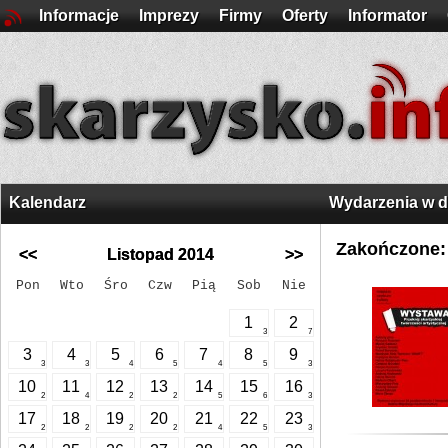
Informacje
Imprezy
Firmy
Oferty
Informator
Kalendarz
Wydarzenia w 
Zakończone:
<<
Listopad 2014
>>
Pon
Wto
Śro
Czw
Pią
Sob
Nie
1
2
3
7
3
4
5
6
7
8
9
3
3
4
5
4
5
3
10
11
12
13
14
15
16
2
4
2
2
5
6
3
17
18
19
20
21
22
23
2
2
2
2
4
5
3